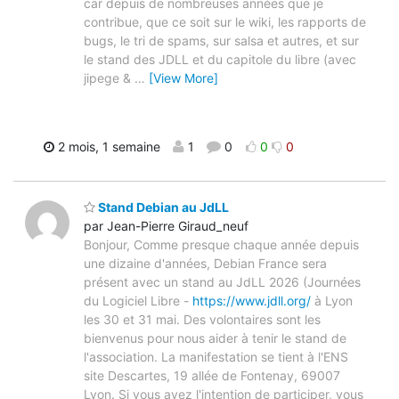
car depuis de nombreuses années que je
contribue, que ce soit sur le wiki, les rapports de
bugs, le tri de spams, sur salsa et autres, et sur
le stand des JDLL et du capitole du libre (avec
jipege &
…
[View More]
2 mois, 1 semaine
1
0
0
0
Stand Debian au JdLL
par Jean-Pierre Giraud_neuf
Bonjour, Comme presque chaque année depuis
une dizaine d'années, Debian France sera
présent avec un stand au JdLL 2026 (Journées
du Logiciel Libre -
https://www.jdll.org/
à Lyon
les 30 et 31 mai. Des volontaires sont les
bienvenus pour nous aider à tenir le stand de
l'association. La manifestation se tient à l'ENS
site Descartes, 19 allée de Fontenay, 69007
Lyon. Si vous avez l'intention de participer, vous