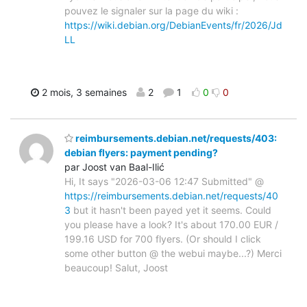
pouvez le signaler sur la page du wiki :
https://wiki.debian.org/DebianEvents/fr/2026/Jd
LL
2 mois, 3 semaines
2
1
0
0
reimbursements.debian.net/requests/403:
debian flyers: payment pending?
par Joost van Baal-Ilić
Hi, It says "2026-03-06 12:47 Submitted" @
https://reimbursements.debian.net/requests/40
3
but it hasn't been payed yet it seems. Could
you please have a look? It's about 170.00 EUR /
199.16 USD for 700 flyers. (Or should I click
some other button @ the webui maybe...?) Merci
beaucoup! Salut, Joost