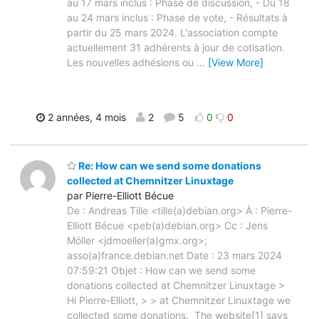
au 17 mars inclus : Phase de discussion, - Du 18
au 24 mars inclus : Phase de vote, - Résultats à
partir du 25 mars 2024. L'association compte
actuellement 31 adhérents à jour de cotisation.
Les nouvelles adhésions ou
…
[View More]
2 années, 4 mois
2
5
0
0
Re: How can we send some donations
collected at Chemnitzer Linuxtage
par Pierre-Elliott Bécue
De : Andreas Tille <tille(a)debian.org> À : Pierre-
Elliott Bécue <peb(a)debian.org> Cc : Jens
Möller <jdmoeller(a)gmx.org>;
asso(a)france.debian.net Date : 23 mars 2024
07:59:21 Objet : How can we send some
donations collected at Chemnitzer Linuxtage >
Hi Pierre-Elliott, > > at Chemnitzer Linuxtage we
collected some donations. The website[1] says