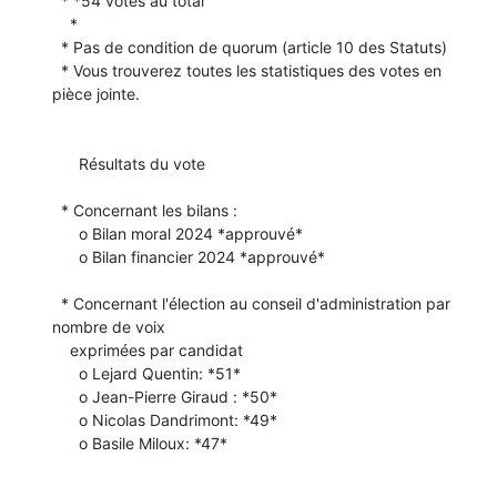
  * *54 votes au total

    *

  * Pas de condition de quorum (article 10 des Statuts)

  * Vous trouverez toutes les statistiques des votes en 
pièce jointe.

      Résultats du vote

  * Concernant les bilans :

      o Bilan moral 2024 *approuvé*

      o Bilan financier 2024 *approuvé*

  * Concernant l'élection au conseil d'administration par 
nombre de voix

    exprimées par candidat

      o Lejard Quentin: *51*

      o Jean-Pierre Giraud : *50*

      o Nicolas Dandrimont: *49*

      o Basile Miloux: *47*
