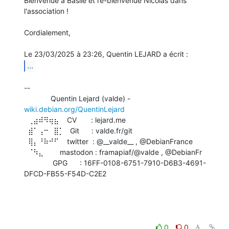
Bienvenue à Basile et re-bienvenue Nicolas dans 
l'association !

Cordialement,

...
-- 

             Quentin Lejard (valde) - 
wiki.debian.org/QuentinLejard
  ⢀⣴⠾⠻⢶⣦    CV       : lejard.me

  ⣾⠁⢠⠒⠀⣿⡁   Git      : valde.fr/git

  ⢿⡄⠘⠷⠚⠋    twitter  : @__valde__ , @DebianFrance

  ⠈⠳⣄        mastodon : framapiaf/@valde , @DebianFr

              GPG      : 16FF-0108-6751-7910-D6B3-4691-
DFCD-FB55-F54D-C2E2

0
0