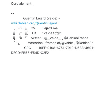
Cordialement,

-- 

             Quentin Lejard (valde) - 
wiki.debian.org/QuentinLejard
  ⢀⣴⠾⠻⢶⣦    CV       : lejard.me

  ⣾⠁⢠⠒⠀⣿⡁   Git      : valde.fr/git

  ⢿⡄⠘⠷⠚⠋    twitter  : @__valde__ , @DebianFrance

  ⠈⠳⣄        mastodon : framapiaf/@valde , @DebianFr

              GPG      : 16FF-0108-6751-7910-D6B3-4691-
DFCD-FB55-F54D-C2E2
