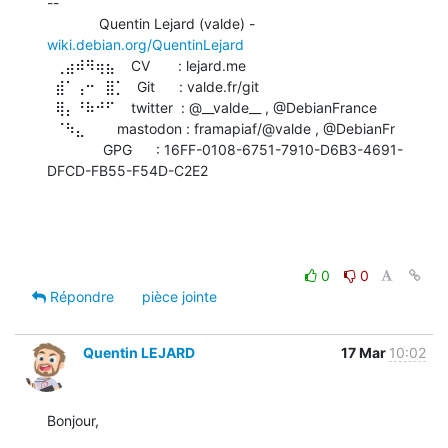
-- 

             Quentin Lejard (valde) - 
wiki.debian.org/QuentinLejard
  ⢀⣴⠾⠻⢶⣦    CV       : lejard.me

  ⣾⠁⢠⠒⠀⣿⡁   Git      : valde.fr/git

  ⢿⡄⠘⠷⠚⠋    twitter  : @__valde__ , @DebianFrance

  ⠈⠳⣄        mastodon : framapiaf/@valde , @DebianFr

              GPG      : 16FF-0108-6751-7910-D6B3-4691-
DFCD-FB55-F54D-C2E2

0
0
Répondre
pièce jointe
Quentin LEJARD
17 Mar
10:02
Bonjour,
