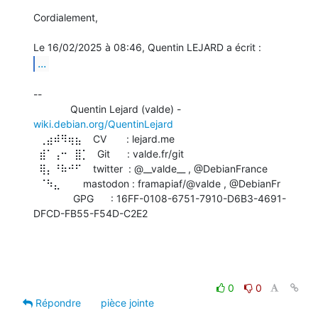
Cordialement,

...
-- 

             Quentin Lejard (valde) - 
wiki.debian.org/QuentinLejard
  ⢀⣴⠾⠻⢶⣦    CV       : lejard.me

  ⣾⠁⢠⠒⠀⣿⡁   Git      : valde.fr/git

  ⢿⡄⠘⠷⠚⠋    twitter  : @__valde__ , @DebianFrance

  ⠈⠳⣄        mastodon : framapiaf/@valde , @DebianFr

              GPG      : 16FF-0108-6751-7910-D6B3-4691-
DFCD-FB55-F54D-C2E2

0
0
Répondre
pièce jointe