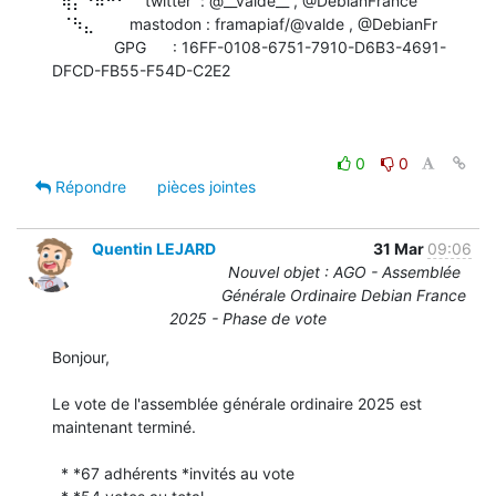
  ⢿⡄⠘⠷⠚⠋    twitter  : @__valde__ , @DebianFrance

  ⠈⠳⣄        mastodon : framapiaf/@valde , @DebianFr

              GPG      : 16FF-0108-6751-7910-D6B3-4691-
DFCD-FB55-F54D-C2E2

0
0
Répondre
pièces jointes
Quentin LEJARD
31 Mar
09:06
Nouvel objet : AGO - Assemblée
Générale Ordinaire Debian France
2025 - Phase de vote
Bonjour,

Le vote de l'assemblée générale ordinaire 2025 est 
maintenant terminé.

  * *67 adhérents *invités au vote
