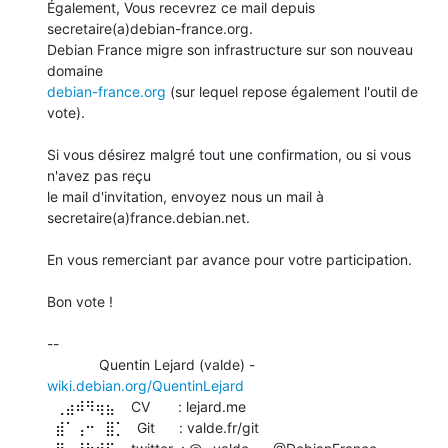
Également, Vous recevrez ce mail depuis 
secretaire(a)debian-france.org. 

Debian France migre son infrastructure sur son nouveau 
debian-france.org
 (sur lequel repose également l'outil de 
vote).

Si vous désirez malgré tout une confirmation, ou si vous 
n'avez pas reçu 

le mail d'invitation, envoyez nous un mail à 
secretaire(a)france.debian.net.

En vous remerciant par avance pour votre participation.

Bon vote !

-- 

             Quentin Lejard (valde) - 
wiki.debian.org/QuentinLejard
  ⢀⣴⠾⠻⢶⣦    CV       : lejard.me

  ⣾⠁⢠⠒⠀⣿⡁   Git      : valde.fr/git
