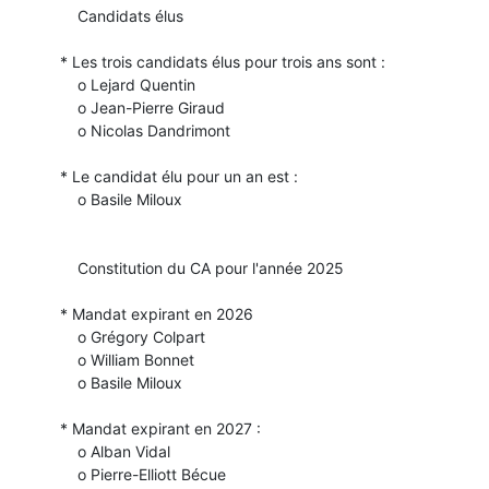
      Candidats élus

  * Les trois candidats élus pour trois ans sont :

      o Lejard Quentin

      o Jean-Pierre Giraud

      o Nicolas Dandrimont

  * Le candidat élu pour un an est :

      o Basile Miloux

      Constitution du CA pour l'année 2025

  * Mandat expirant en 2026

      o Grégory Colpart

      o William Bonnet

      o Basile Miloux

  * Mandat expirant en 2027 :

      o Alban Vidal

      o Pierre-Elliott Bécue
