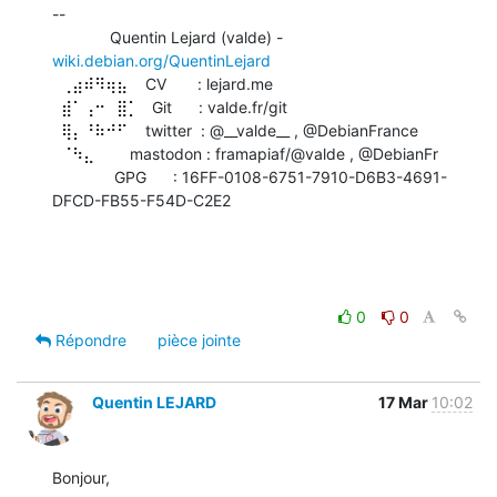
-- 

             Quentin Lejard (valde) - 
wiki.debian.org/QuentinLejard
  ⢀⣴⠾⠻⢶⣦    CV       : lejard.me

  ⣾⠁⢠⠒⠀⣿⡁   Git      : valde.fr/git

  ⢿⡄⠘⠷⠚⠋    twitter  : @__valde__ , @DebianFrance

  ⠈⠳⣄        mastodon : framapiaf/@valde , @DebianFr

              GPG      : 16FF-0108-6751-7910-D6B3-4691-
DFCD-FB55-F54D-C2E2

0
0
Répondre
pièce jointe
Quentin LEJARD
17 Mar
10:02
Bonjour,
