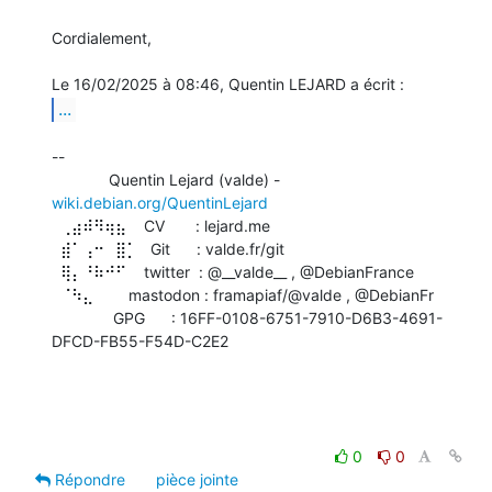
Cordialement,

...
-- 

             Quentin Lejard (valde) - 
wiki.debian.org/QuentinLejard
  ⢀⣴⠾⠻⢶⣦    CV       : lejard.me

  ⣾⠁⢠⠒⠀⣿⡁   Git      : valde.fr/git

  ⢿⡄⠘⠷⠚⠋    twitter  : @__valde__ , @DebianFrance

  ⠈⠳⣄        mastodon : framapiaf/@valde , @DebianFr

              GPG      : 16FF-0108-6751-7910-D6B3-4691-
DFCD-FB55-F54D-C2E2

0
0
Répondre
pièce jointe