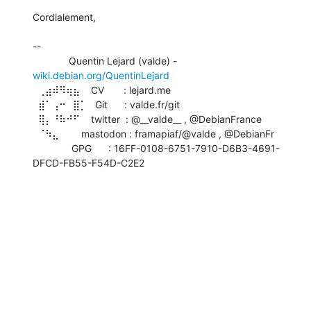
Cordialement,

-- 

             Quentin Lejard (valde) - 
wiki.debian.org/QuentinLejard
  ⢀⣴⠾⠻⢶⣦    CV       : lejard.me

  ⣾⠁⢠⠒⠀⣿⡁   Git      : valde.fr/git

  ⢿⡄⠘⠷⠚⠋    twitter  : @__valde__ , @DebianFrance

  ⠈⠳⣄        mastodon : framapiaf/@valde , @DebianFr

              GPG      : 16FF-0108-6751-7910-D6B3-4691-
DFCD-FB55-F54D-C2E2
