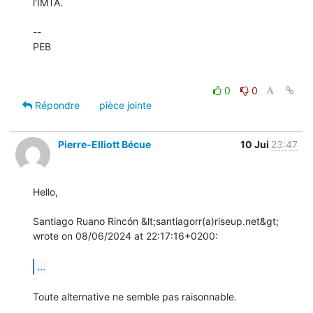
l'IMTA.

-- 

PEB

0
0
Répondre
pièce jointe
Pierre-Elliott Bécue
10 Jui
23:47
Hello,

Santiago Ruano Rincón &lt;santiagorr(a)riseup.net&gt; 
wrote on 08/06/2024 at 22:17:16+0200:

...
Toute alternative ne semble pas raisonnable.
